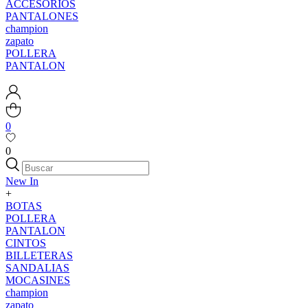
ACCESORIOS
PANTALONES
champion
zapato
POLLERA
PANTALON
0
0
New In
+
BOTAS
POLLERA
PANTALON
CINTOS
BILLETERAS
SANDALIAS
MOCASINES
champion
zapato