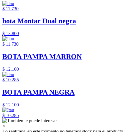
$ 11.730
bota Montar Dual negra
$ 13.800
$ 11.730
BOTA PAMPA MARRON
$ 12.100
$ 10.285
BOTA PAMPA NEGRA
$ 12.100
$ 10.285
×
Lo sentimos, en este momento no tenemos stock para el producto