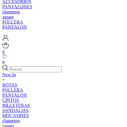
ACCESORIOS
PANTALONES
champion
zapato
POLLERA
PANTALON
0
0
New In
+
BOTAS
POLLERA
PANTALON
CINTOS
BILLETERAS
SANDALIAS
MOCASINES
champion
zapato