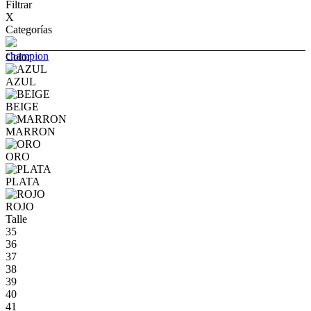
Filtrar
X
Categorías
champion
Color
AZUL
BEIGE
MARRON
ORO
PLATA
ROJO
Talle
35
36
37
38
39
40
41