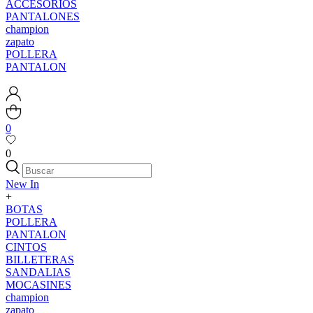
ACCESORIOS
PANTALONES
champion
zapato
POLLERA
PANTALON
0
0
New In
+
BOTAS
POLLERA
PANTALON
CINTOS
BILLETERAS
SANDALIAS
MOCASINES
champion
zapato