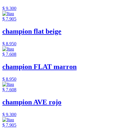
$ 9.300
$ 7.905
champion flat beige
$ 8.950
$ 7.608
champion FLAT marron
$ 8.950
$ 7.608
champion AVE rojo
$ 9.300
$ 7.905