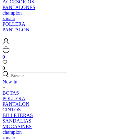
ACCESORIOS
PANTALONES
champion
zapato
POLLERA
PANTALON
0
0
New In
+
BOTAS
POLLERA
PANTALON
CINTOS
BILLETERAS
SANDALIAS
MOCASINES
champion
zapato