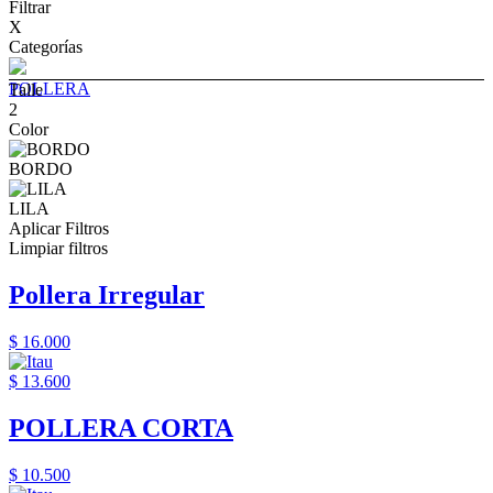
Filtrar
X
Categorías
POLLERA
Talle
2
Color
BORDO
LILA
Aplicar Filtros
Limpiar filtros
Pollera Irregular
$ 16.000
$ 13.600
POLLERA CORTA
$ 10.500