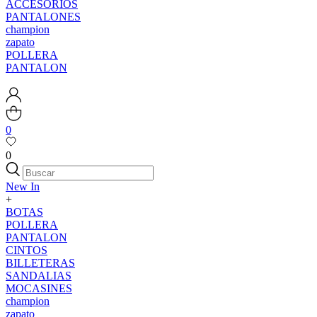
ACCESORIOS
PANTALONES
champion
zapato
POLLERA
PANTALON
0
0
New In
+
BOTAS
POLLERA
PANTALON
CINTOS
BILLETERAS
SANDALIAS
MOCASINES
champion
zapato