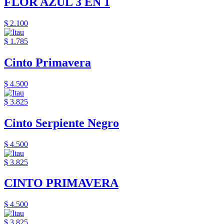
FLOR AZUL 3 EN 1
$ 2.100
$ 1.785
Cinto Primavera
$ 4.500
$ 3.825
Cinto Serpiente Negro
$ 4.500
$ 3.825
CINTO PRIMAVERA
$ 4.500
$ 3.825