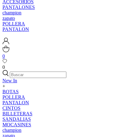
ACCESORIOS
PANTALONES
champion
zapato
POLLERA
PANTALON
0
0
New In
+
BOTAS
POLLERA
PANTALON
CINTOS
BILLETERAS
SANDALIAS
MOCASINES
champion
zapato