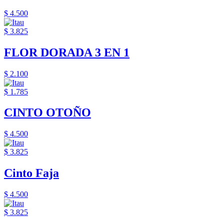
$ 4.500
$ 3.825
FLOR DORADA 3 EN 1
$ 2.100
$ 1.785
CINTO OTOÑO
$ 4.500
$ 3.825
Cinto Faja
$ 4.500
$ 3.825