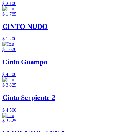
$ 2.100
$ 1.785
CINTO NUDO
$ 1.200
$ 1.020
Cinto Guampa
$ 4.500
$ 3.825
Cinto Serpiente 2
$ 4.500
$ 3.825