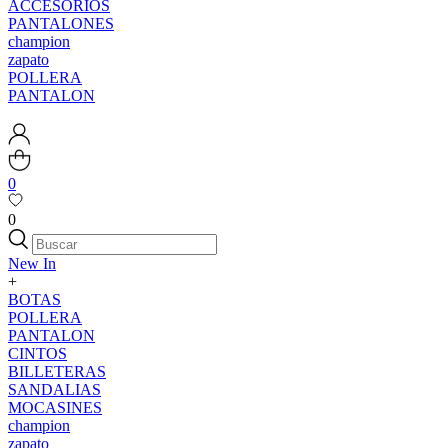
ACCESORIOS
PANTALONES
champion
zapato
POLLERA
PANTALON
0
0
New In
+
BOTAS
POLLERA
PANTALON
CINTOS
BILLETERAS
SANDALIAS
MOCASINES
champion
zapato