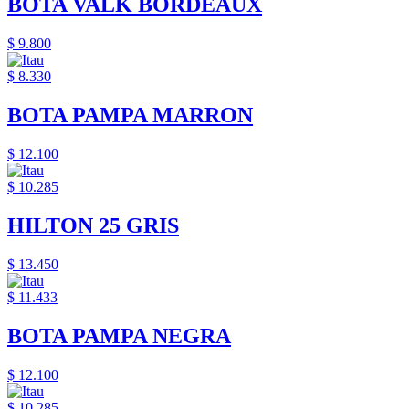
BOTA VALK BORDEAUX
$ 9.800
$ 8.330
BOTA PAMPA MARRON
$ 12.100
$ 10.285
HILTON 25 GRIS
$ 13.450
$ 11.433
BOTA PAMPA NEGRA
$ 12.100
$ 10.285