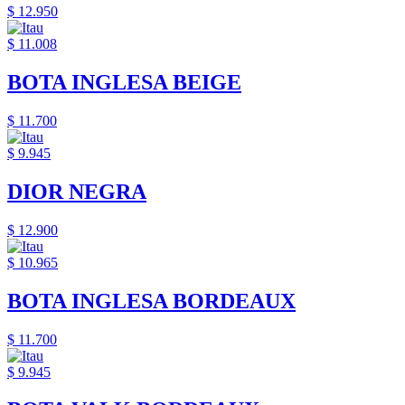
$ 12.950
$ 11.008
BOTA INGLESA BEIGE
$ 11.700
$ 9.945
DIOR NEGRA
$ 12.900
$ 10.965
BOTA INGLESA BORDEAUX
$ 11.700
$ 9.945