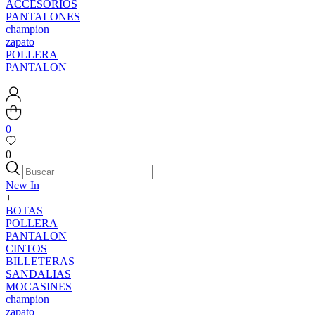
ACCESORIOS
PANTALONES
champion
zapato
POLLERA
PANTALON
0
0
New In
+
BOTAS
POLLERA
PANTALON
CINTOS
BILLETERAS
SANDALIAS
MOCASINES
champion
zapato