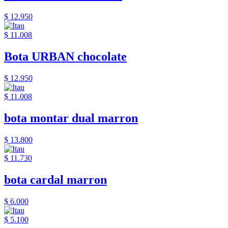
$ 12.950
$ 11.008
Bota URBAN chocolate
$ 12.950
$ 11.008
bota montar dual marron
$ 13.800
$ 11.730
bota cardal marron
$ 6.000
$ 5.100