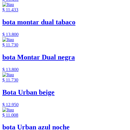
$ 11.433
bota montar dual tabaco
$ 13.800
$ 11.730
bota Montar Dual negra
$ 13.800
$ 11.730
Bota Urban beige
$ 12.950
$ 11.008
bota Urban azul noche