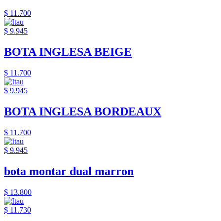
$ 11.700
$ 9.945
BOTA INGLESA BEIGE
$ 11.700
$ 9.945
BOTA INGLESA BORDEAUX
$ 11.700
$ 9.945
bota montar dual marron
$ 13.800
$ 11.730