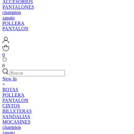
ACCESORIOS
PANTALONES
champion
zapato
POLLERA
PANTALON
0
0
New In
+
BOTAS
POLLERA
PANTALON
CINTOS
BILLETERAS
SANDALIAS
MOCASINES
champion
zapato