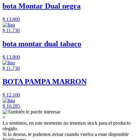
bota Montar Dual negra
$ 13.800
$ 11.730
bota montar dual tabaco
$ 13.800
$ 11.730
BOTA PAMPA MARRON
$ 12.100
$ 10.285
×
Lo sentimos, en este momento no tenemos stock para el producto
elegido.
Si lo deseas, te podemos avisar cuando vuelva a estar disponible
Notificarme