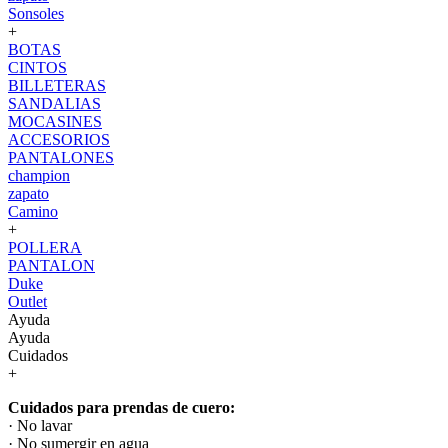
Sonsoles
+
BOTAS
CINTOS
BILLETERAS
SANDALIAS
MOCASINES
ACCESORIOS
PANTALONES
champion
zapato
Camino
+
POLLERA
PANTALON
Duke
Outlet
Ayuda
Ayuda
Cuidados
+
Cuidados para prendas de cuero:
· No lavar
· No sumergir en agua