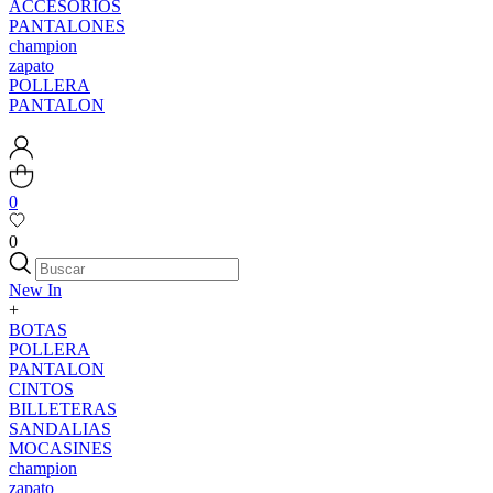
ACCESORIOS
PANTALONES
champion
zapato
POLLERA
PANTALON
0
0
New In
+
BOTAS
POLLERA
PANTALON
CINTOS
BILLETERAS
SANDALIAS
MOCASINES
champion
zapato