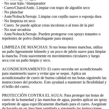
· No usar lejía / blanqueador
· Cuero/Charol/Antic. Limpiar con trapo de algodón seco
· No planchar
· Ante/Nobuck/Serraje. Limpiar con cepillo suave o esponja dura
· No limpieza en seco
· Cuero. Se puede aplicar ceras incoloras o al tono de la piel
· No usar secadora
· Ante/Nobuck/Serraje. Pueden protegerse con sprays tratantes o
repelentes de polvo (hidrofugante para mopas)
LIMPIEZA DE MANCHAS: Si tus botas tienen manchas, utiliza
un paño ligeramente húmedo y un poco de jabón suave para limpiar
la mancha. Frota suavemente en movimientos circulares y luego
seca con un paño limpio y seco.
ACONDICIONAMIENTO: El cuero necesita ser acondicionado
para mantenerlo suave y evitar que se seque. Aplica un
acondicionador de cuero de buena calidad en tus botas siguiendo las
instrucciones del producto. Esto ayudará a mantener la flexibilidad y
el brillo del cuero.
PROTECCIÓN CONTRA EL AGUA: Para proteger tus botas de
cuero de la humedad y las manchas de agua, puedes aplicar un spray
repelente de agua específicamente diseñado para el cuero. Asegúrate
de hacerlo en un área bien ventilada y siguiendo las instrucciones