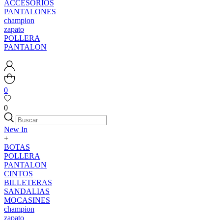
ACCESORIOS
PANTALONES
champion
zapato
POLLERA
PANTALON
0
0
New In
+
BOTAS
POLLERA
PANTALON
CINTOS
BILLETERAS
SANDALIAS
MOCASINES
champion
zapato