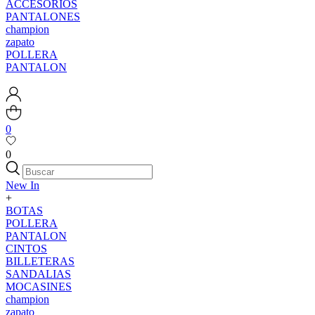
ACCESORIOS
PANTALONES
champion
zapato
POLLERA
PANTALON
0
0
New In
+
BOTAS
POLLERA
PANTALON
CINTOS
BILLETERAS
SANDALIAS
MOCASINES
champion
zapato