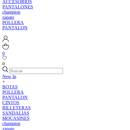
ACCESORIOS
PANTALONES
champion
zapato
POLLERA
PANTALON
0
0
New In
+
BOTAS
POLLERA
PANTALON
CINTOS
BILLETERAS
SANDALIAS
MOCASINES
champion
zapato