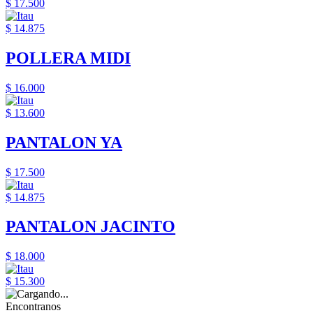
$ 17.500
$ 14.875
POLLERA MIDI
$ 16.000
$ 13.600
PANTALON YA
$ 17.500
$ 14.875
PANTALON JACINTO
$ 18.000
$ 15.300
Encontranos