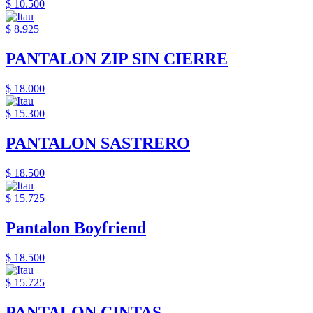
$ 10.500
$ 8.925
PANTALON ZIP SIN CIERRE
$ 18.000
$ 15.300
PANTALON SASTRERO
$ 18.500
$ 15.725
Pantalon Boyfriend
$ 18.500
$ 15.725
PANTALON CINTAS