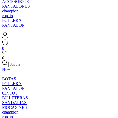
ACCESORIOS
PANTALONES
champion
zapato
POLLERA
PANTALON
0
0
New In
+
BOTAS
POLLERA
PANTALON
CINTOS
BILLETERAS
SANDALIAS
MOCASINES
champion
zapato