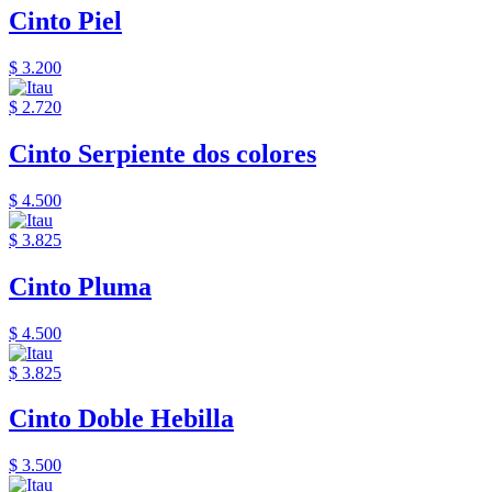
Cinto Piel
$ 3.200
$ 2.720
Cinto Serpiente dos colores
$ 4.500
$ 3.825
Cinto Pluma
$ 4.500
$ 3.825
Cinto Doble Hebilla
$ 3.500