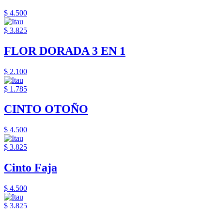
$ 4.500
$ 3.825
FLOR DORADA 3 EN 1
$ 2.100
$ 1.785
CINTO OTOÑO
$ 4.500
$ 3.825
Cinto Faja
$ 4.500
$ 3.825