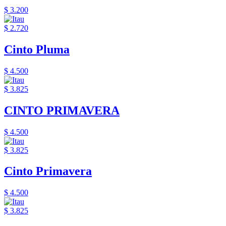
$ 3.200
$ 2.720
Cinto Pluma
$ 4.500
$ 3.825
CINTO PRIMAVERA
$ 4.500
$ 3.825
Cinto Primavera
$ 4.500
$ 3.825