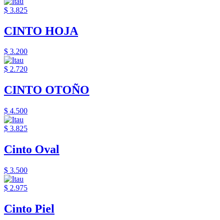
$ 3.825
CINTO HOJA
$ 3.200
$ 2.720
CINTO OTOÑO
$ 4.500
$ 3.825
Cinto Oval
$ 3.500
$ 2.975
Cinto Piel