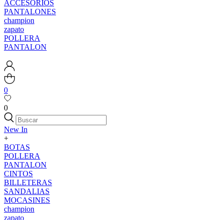
ACCESORIOS
PANTALONES
champion
zapato
POLLERA
PANTALON
0
0
New In
+
BOTAS
POLLERA
PANTALON
CINTOS
BILLETERAS
SANDALIAS
MOCASINES
champion
zapato