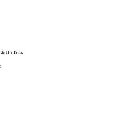
 de 11 a 19 hs.
o.