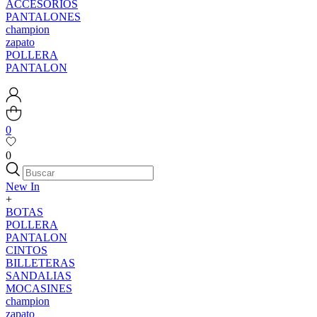
ACCESORIOS
PANTALONES
champion
zapato
POLLERA
PANTALON
0
0
New In
+
BOTAS
POLLERA
PANTALON
CINTOS
BILLETERAS
SANDALIAS
MOCASINES
champion
zapato