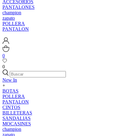
ACCESORIOS
PANTALONES
champion
zapato
POLLERA
PANTALON
0
0
New In
+
BOTAS
POLLERA
PANTALON
CINTOS
BILLETERAS
SANDALIAS
MOCASINES
champion
zapato