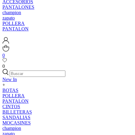
ACCESORIOS
PANTALONES
champion
zapato
POLLERA
PANTALON
0
0
New In
+
BOTAS
POLLERA
PANTALON
CINTOS
BILLETERAS
SANDALIAS
MOCASINES
champion
zapato