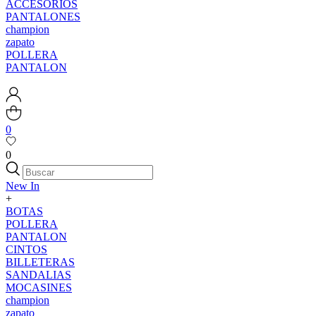
ACCESORIOS
PANTALONES
champion
zapato
POLLERA
PANTALON
0
0
New In
+
BOTAS
POLLERA
PANTALON
CINTOS
BILLETERAS
SANDALIAS
MOCASINES
champion
zapato