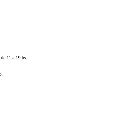
 de 11 a 19 hs.
o.