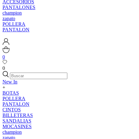
ACCESORIOS
PANTALONES
champion
zapato
POLLERA
PANTALON
0
0
New In
+
BOTAS
POLLERA
PANTALON
CINTOS
BILLETERAS
SANDALIAS
MOCASINES
champion
zapato