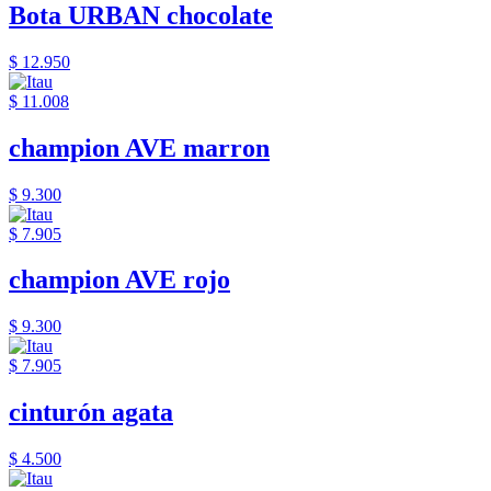
Bota URBAN chocolate
$ 12.950
$ 11.008
champion AVE marron
$ 9.300
$ 7.905
champion AVE rojo
$ 9.300
$ 7.905
cinturón agata
$ 4.500