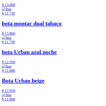
$ 13.800
$ 11.730
bota montar dual tabaco
$ 13.800
$ 11.730
bota Urban azul noche
$ 12.950
$ 11.008
Bota Urban beige
$ 12.950
$ 11.008