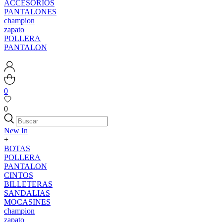
ACCESORIOS
PANTALONES
champion
zapato
POLLERA
PANTALON
0
0
New In
+
BOTAS
POLLERA
PANTALON
CINTOS
BILLETERAS
SANDALIAS
MOCASINES
champion
zapato