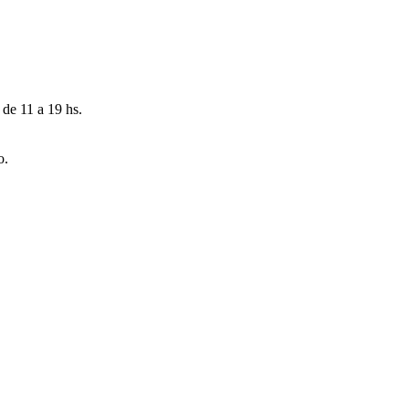
 de 11 a 19 hs.
o.