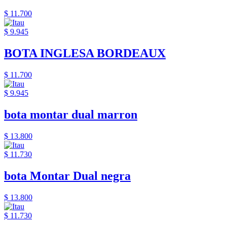
$ 11.700
$ 9.945
BOTA INGLESA BORDEAUX
$ 11.700
$ 9.945
bota montar dual marron
$ 13.800
$ 11.730
bota Montar Dual negra
$ 13.800
$ 11.730