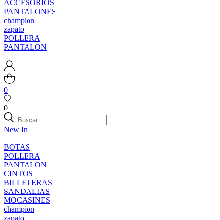
ACCESORIOS
PANTALONES
champion
zapato
POLLERA
PANTALON
0
0
New In
+
BOTAS
POLLERA
PANTALON
CINTOS
BILLETERAS
SANDALIAS
MOCASINES
champion
zapato