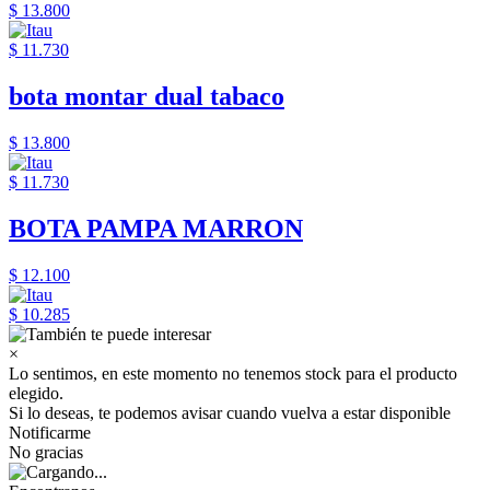
$ 13.800
$ 11.730
bota montar dual tabaco
$ 13.800
$ 11.730
BOTA PAMPA MARRON
$ 12.100
$ 10.285
×
Lo sentimos, en este momento no tenemos stock para el producto
elegido.
Si lo deseas, te podemos avisar cuando vuelva a estar disponible
Notificarme
No gracias