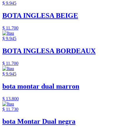
$ 9.945
BOTA INGLESA BEIGE
$ 11.700
$ 9.945
BOTA INGLESA BORDEAUX
$ 11.700
$ 9.945
bota montar dual marron
$ 13.800
$ 11.730
bota Montar Dual negra