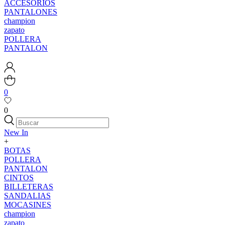
ACCESORIOS
PANTALONES
champion
zapato
POLLERA
PANTALON
0
0
New In
+
BOTAS
POLLERA
PANTALON
CINTOS
BILLETERAS
SANDALIAS
MOCASINES
champion
zapato