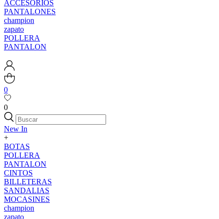
ACCESORIOS
PANTALONES
champion
zapato
POLLERA
PANTALON
0
0
New In
+
BOTAS
POLLERA
PANTALON
CINTOS
BILLETERAS
SANDALIAS
MOCASINES
champion
zapato