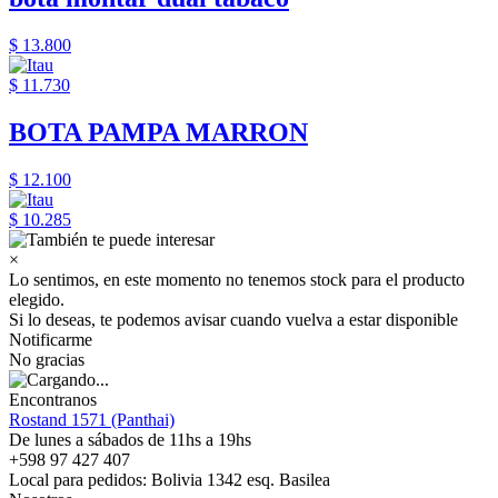
$ 13.800
$ 11.730
BOTA PAMPA MARRON
$ 12.100
$ 10.285
×
Lo sentimos, en este momento no tenemos stock para el producto
elegido.
Si lo deseas, te podemos avisar cuando vuelva a estar disponible
Notificarme
No gracias
Encontranos
Rostand 1571 (Panthai)
De lunes a sábados de 11hs a 19hs
+598 97 427 407
Local para pedidos: Bolivia 1342 esq. Basilea