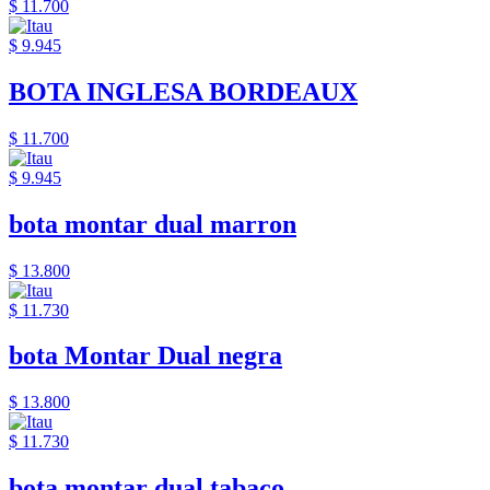
$ 11.700
$ 9.945
BOTA INGLESA BORDEAUX
$ 11.700
$ 9.945
bota montar dual marron
$ 13.800
$ 11.730
bota Montar Dual negra
$ 13.800
$ 11.730
bota montar dual tabaco