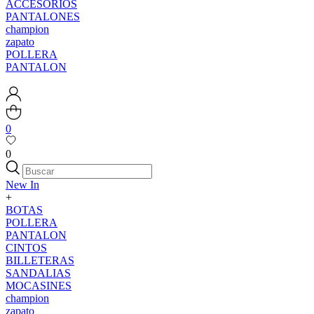
ACCESORIOS
PANTALONES
champion
zapato
POLLERA
PANTALON
0
0
New In
+
BOTAS
POLLERA
PANTALON
CINTOS
BILLETERAS
SANDALIAS
MOCASINES
champion
zapato