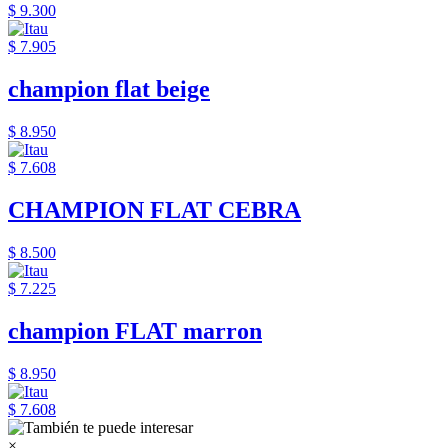
$ 9.300
$ 7.905
champion flat beige
$ 8.950
$ 7.608
CHAMPION FLAT CEBRA
$ 8.500
$ 7.225
champion FLAT marron
$ 8.950
$ 7.608
×