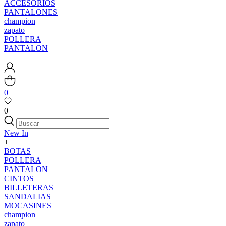
ACCESORIOS
PANTALONES
champion
zapato
POLLERA
PANTALON
0
0
New In
+
BOTAS
POLLERA
PANTALON
CINTOS
BILLETERAS
SANDALIAS
MOCASINES
champion
zapato