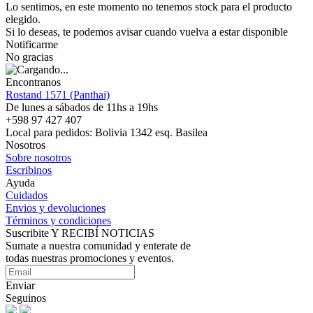
Lo sentimos, en este momento no tenemos stock para el producto
elegido.
Si lo deseas, te podemos avisar cuando vuelva a estar disponible
Notificarme
No gracias
Encontranos
Rostand 1571 (Panthai)
De lunes a sábados de 11hs a 19hs
+598 97 427 407
Local para pedidos: Bolivia 1342 esq. Basilea
Nosotros
Sobre nosotros
Escribinos
Ayuda
Cuidados
Envios y devoluciones
Términos y condiciones
Suscribite Y RECIBÍ NOTICIAS
Sumate a nuestra comunidad y enterate de
todas nuestras promociones y eventos.
Enviar
Seguinos