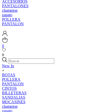
ACCESORIOS
PANTALONES
champion
zapato
POLLERA
PANTALON
0
0
New In
+
BOTAS
POLLERA
PANTALON
CINTOS
BILLETERAS
SANDALIAS
MOCASINES
champion
zapato