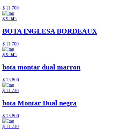
$ 11.700
$ 9.945
BOTA INGLESA BORDEAUX
$ 11.700
$ 9.945
bota montar dual marron
$ 13.800
$ 11.730
bota Montar Dual negra
$ 13.800
$ 11.730