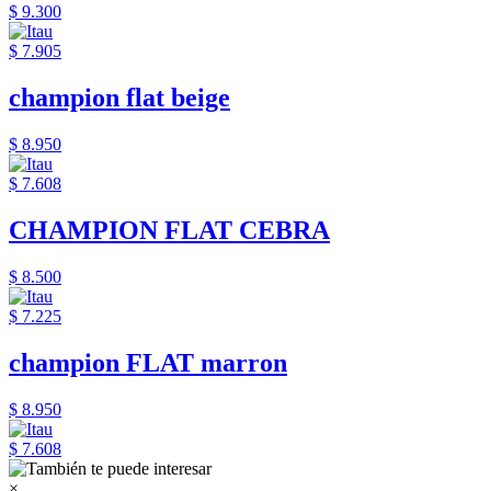
$ 9.300
$ 7.905
champion flat beige
$ 8.950
$ 7.608
CHAMPION FLAT CEBRA
$ 8.500
$ 7.225
champion FLAT marron
$ 8.950
$ 7.608
×