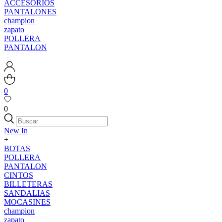
ACCESORIOS
PANTALONES
champion
zapato
POLLERA
PANTALON
0
0
New In
+
BOTAS
POLLERA
PANTALON
CINTOS
BILLETERAS
SANDALIAS
MOCASINES
champion
zapato