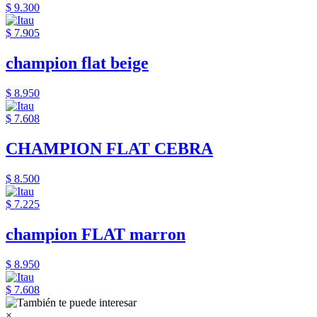
$ 9.300
$ 7.905
champion flat beige
$ 8.950
$ 7.608
CHAMPION FLAT CEBRA
$ 8.500
$ 7.225
champion FLAT marron
$ 8.950
$ 7.608
×