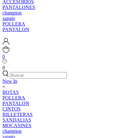
ACCESORIOS
PANTALONES
champion
zapato
POLLERA
PANTALON
0
0
New In
+
BOTAS
POLLERA
PANTALON
CINTOS
BILLETERAS
SANDALIAS
MOCASINES
champion
zapato