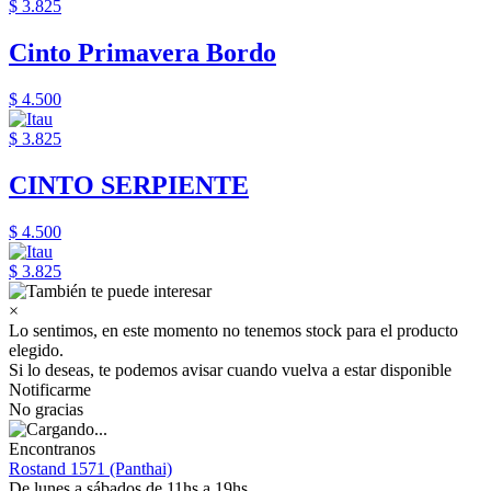
$ 3.825
Cinto Primavera Bordo
$ 4.500
$ 3.825
CINTO SERPIENTE
$ 4.500
$ 3.825
×
Lo sentimos, en este momento no tenemos stock para el producto
elegido.
Si lo deseas, te podemos avisar cuando vuelva a estar disponible
Notificarme
No gracias
Encontranos
Rostand 1571 (Panthai)
De lunes a sábados de 11hs a 19hs