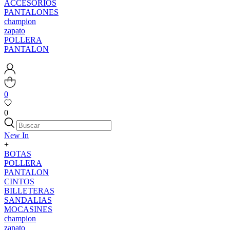
ACCESORIOS
PANTALONES
champion
zapato
POLLERA
PANTALON
0
0
New In
+
BOTAS
POLLERA
PANTALON
CINTOS
BILLETERAS
SANDALIAS
MOCASINES
champion
zapato