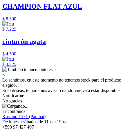
CHAMPION FLAT AZUL
$ 8.500
$ 7.225
cinturón agata
$ 4.500
$ 3.825
×
Lo sentimos, en este momento no tenemos stock para el producto
elegido.
Si lo deseas, te podemos avisar cuando vuelva a estar disponible
Notificarme
No gracias
Encontranos
Rostand 1571 (Panthai)
De lunes a sábados de 11hs a 19hs
+598 97 427 407