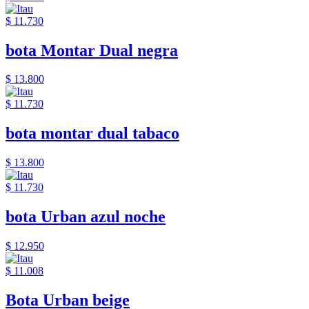
$ 11.730
bota Montar Dual negra
$ 13.800
$ 11.730
bota montar dual tabaco
$ 13.800
$ 11.730
bota Urban azul noche
$ 12.950
$ 11.008
Bota Urban beige