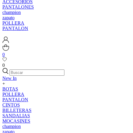
ACCESORIOS
PANTALONES
champion
zapato
POLLERA
PANTALON
0
0
New In
+
BOTAS
POLLERA
PANTALON
CINTOS
BILLETERAS
SANDALIAS
MOCASINES
champion
zapato