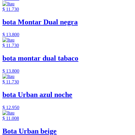
$ 11.730
bota Montar Dual negra
$ 13.800
$ 11.730
bota montar dual tabaco
$ 13.800
$ 11.730
bota Urban azul noche
$ 12.950
$ 11.008
Bota Urban beige