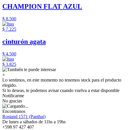
CHAMPION FLAT AZUL
$ 8.500
$ 7.225
cinturón agata
$ 4.500
$ 3.825
×
Lo sentimos, en este momento no tenemos stock para el producto
elegido.
Si lo deseas, te podemos avisar cuando vuelva a estar disponible
Notificarme
No gracias
Encontranos
Rostand 1571 (Panthai)
De lunes a sábados de 11hs a 19hs
+598 97 427 407