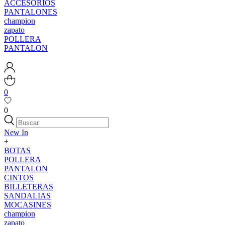
ACCESORIOS
PANTALONES
champion
zapato
POLLERA
PANTALON
0
0
New In
+
BOTAS
POLLERA
PANTALON
CINTOS
BILLETERAS
SANDALIAS
MOCASINES
champion
zapato