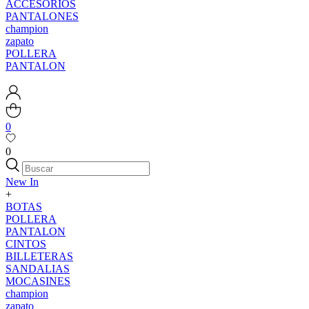
ACCESORIOS
PANTALONES
champion
zapato
POLLERA
PANTALON
0
0
New In
+
BOTAS
POLLERA
PANTALON
CINTOS
BILLETERAS
SANDALIAS
MOCASINES
champion
zapato