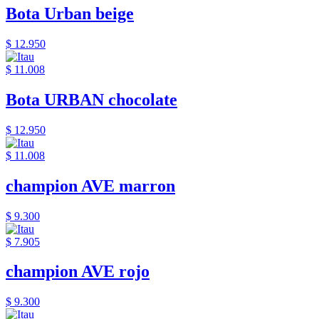
Bota Urban beige
$ 12.950
$ 11.008
Bota URBAN chocolate
$ 12.950
$ 11.008
champion AVE marron
$ 9.300
$ 7.905
champion AVE rojo
$ 9.300