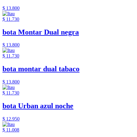
$ 13.800
$ 11.730
bota Montar Dual negra
$ 13.800
$ 11.730
bota montar dual tabaco
$ 13.800
$ 11.730
bota Urban azul noche
$ 12.950
$ 11.008