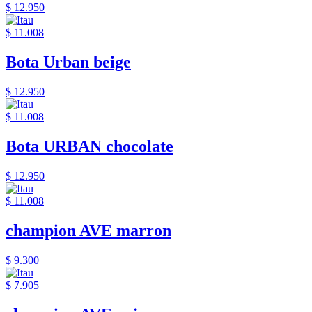
$ 12.950
$ 11.008
Bota Urban beige
$ 12.950
$ 11.008
Bota URBAN chocolate
$ 12.950
$ 11.008
champion AVE marron
$ 9.300
$ 7.905