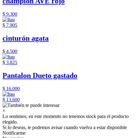
champion AVE rojo
$ 9.300
$ 7.905
cinturón agata
$ 4.500
$ 3.825
Pantalon Dueto gastado
$ 16.000
$ 13.600
×
Lo sentimos, en este momento no tenemos stock para el producto
elegido.
Si lo deseas, te podemos avisar cuando vuelva a estar disponible
Notificarme