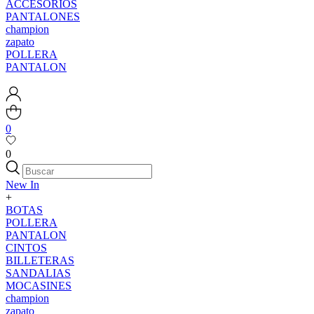
ACCESORIOS
PANTALONES
champion
zapato
POLLERA
PANTALON
0
0
New In
+
BOTAS
POLLERA
PANTALON
CINTOS
BILLETERAS
SANDALIAS
MOCASINES
champion
zapato