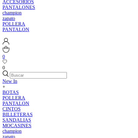
ACCESORIOS
PANTALONES
champion
zapato
POLLERA
PANTALON
0
0
New In
+
BOTAS
POLLERA
PANTALON
CINTOS
BILLETERAS
SANDALIAS
MOCASINES
champion
zapato