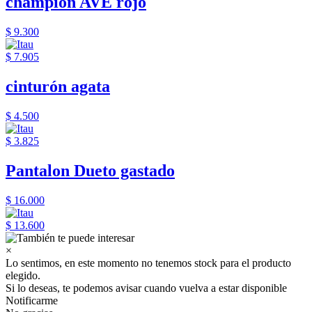
champion AVE rojo
$ 9.300
$ 7.905
cinturón agata
$ 4.500
$ 3.825
Pantalon Dueto gastado
$ 16.000
$ 13.600
×
Lo sentimos, en este momento no tenemos stock para el producto
elegido.
Si lo deseas, te podemos avisar cuando vuelva a estar disponible
Notificarme