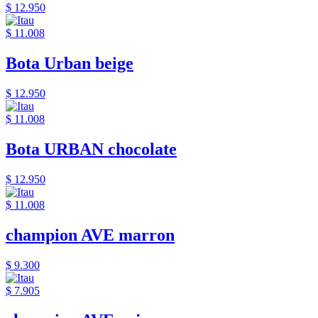
$ 12.950
$ 11.008
Bota Urban beige
$ 12.950
$ 11.008
Bota URBAN chocolate
$ 12.950
$ 11.008
champion AVE marron
$ 9.300
$ 7.905