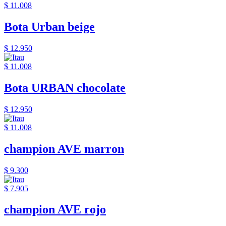
$ 11.008
Bota Urban beige
$ 12.950
$ 11.008
Bota URBAN chocolate
$ 12.950
$ 11.008
champion AVE marron
$ 9.300
$ 7.905
champion AVE rojo