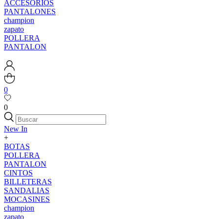
ACCESORIOS
PANTALONES
champion
zapato
POLLERA
PANTALON
0
0
New In
+
BOTAS
POLLERA
PANTALON
CINTOS
BILLETERAS
SANDALIAS
MOCASINES
champion
zapato