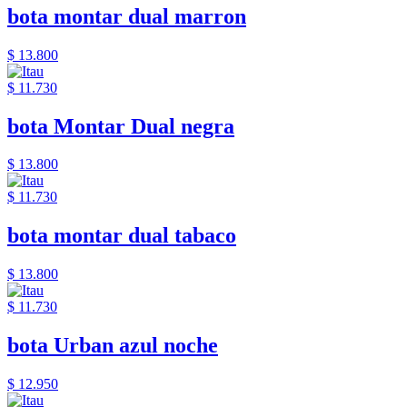
bota montar dual marron
$ 13.800
$ 11.730
bota Montar Dual negra
$ 13.800
$ 11.730
bota montar dual tabaco
$ 13.800
$ 11.730
bota Urban azul noche
$ 12.950