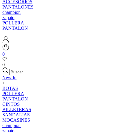
ACCESORIOS
PANTALONES
champion
zapato
POLLERA
PANTALON
0
0
New In
+
BOTAS
POLLERA
PANTALON
CINTOS
BILLETERAS
SANDALIAS
MOCASINES
champion
zapato