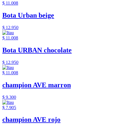
$ 11.008
Bota Urban beige
$ 12.950
$ 11.008
Bota URBAN chocolate
$ 12.950
$ 11.008
champion AVE marron
$ 9.300
$ 7.905
champion AVE rojo