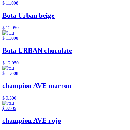
$ 11.008
Bota Urban beige
$ 12.950
$ 11.008
Bota URBAN chocolate
$ 12.950
$ 11.008
champion AVE marron
$ 9.300
$ 7.905
champion AVE rojo