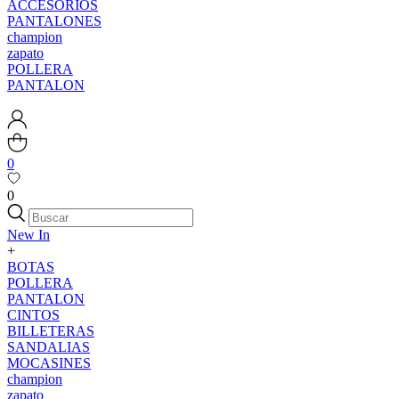
ACCESORIOS
PANTALONES
champion
zapato
POLLERA
PANTALON
0
0
New In
+
BOTAS
POLLERA
PANTALON
CINTOS
BILLETERAS
SANDALIAS
MOCASINES
champion
zapato