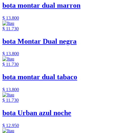
bota montar dual marron
$ 13.800
$ 11.730
bota Montar Dual negra
$ 13.800
$ 11.730
bota montar dual tabaco
$ 13.800
$ 11.730
bota Urban azul noche
$ 12.950