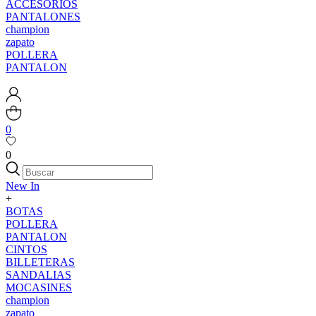
ACCESORIOS
PANTALONES
champion
zapato
POLLERA
PANTALON
0
0
New In
+
BOTAS
POLLERA
PANTALON
CINTOS
BILLETERAS
SANDALIAS
MOCASINES
champion
zapato