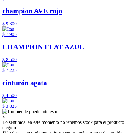
champion AVE rojo
$ 9.300
$ 7.905
CHAMPION FLAT AZUL
$ 8.500
$ 7.225
cinturón agata
$ 4.500
$ 3.825
×
Lo sentimos, en este momento no tenemos stock para el producto
elegido.
Si lo deseas, te podemos avisar cuando vuelva a estar disponible