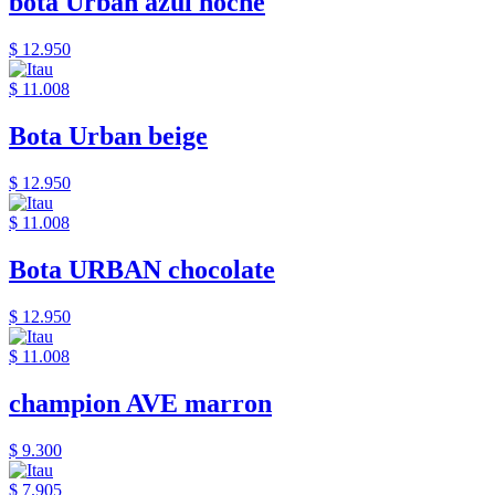
bota Urban azul noche
$ 12.950
$ 11.008
Bota Urban beige
$ 12.950
$ 11.008
Bota URBAN chocolate
$ 12.950
$ 11.008
champion AVE marron
$ 9.300
$ 7.905