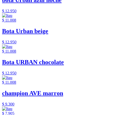
bota Urban azul noche
$ 12.950
$ 11.008
Bota Urban beige
$ 12.950
$ 11.008
Bota URBAN chocolate
$ 12.950
$ 11.008
champion AVE marron
$ 9.300
$ 7.905