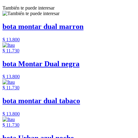
También te puede interesar
bota montar dual marron
$ 13.800
$ 11.730
bota Montar Dual negra
$ 13.800
$ 11.730
bota montar dual tabaco
$ 13.800
$ 11.730