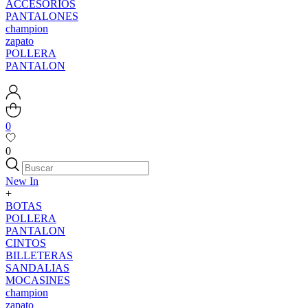
ACCESORIOS
PANTALONES
champion
zapato
POLLERA
PANTALON
0
0
New In
+
BOTAS
POLLERA
PANTALON
CINTOS
BILLETERAS
SANDALIAS
MOCASINES
champion
zapato