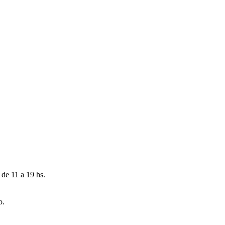
 de 11 a 19 hs.
o.