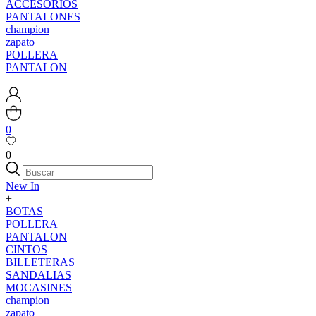
ACCESORIOS
PANTALONES
champion
zapato
POLLERA
PANTALON
0
0
New In
+
BOTAS
POLLERA
PANTALON
CINTOS
BILLETERAS
SANDALIAS
MOCASINES
champion
zapato