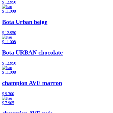
$ 12.950
$ 11.008
Bota Urban beige
$ 12.950
$ 11.008
Bota URBAN chocolate
$ 12.950
$ 11.008
champion AVE marron
$ 9.300
$ 7.905