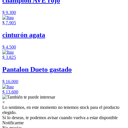
champion AVE rojo
$ 9.300
$ 7.905
cinturón agata
$ 4.500
$ 3.825
Pantalon Dueto gastado
$ 16.000
$ 13.600
×
Lo sentimos, en este momento no tenemos stock para el producto
elegido.
Si lo deseas, te podemos avisar cuando vuelva a estar disponible
Notificarme
No gracias