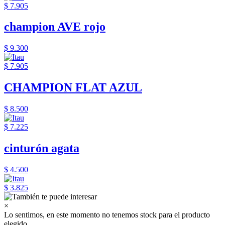
$ 7.905
champion AVE rojo
$ 9.300
$ 7.905
CHAMPION FLAT AZUL
$ 8.500
$ 7.225
cinturón agata
$ 4.500
$ 3.825
×
Lo sentimos, en este momento no tenemos stock para el producto
elegido.