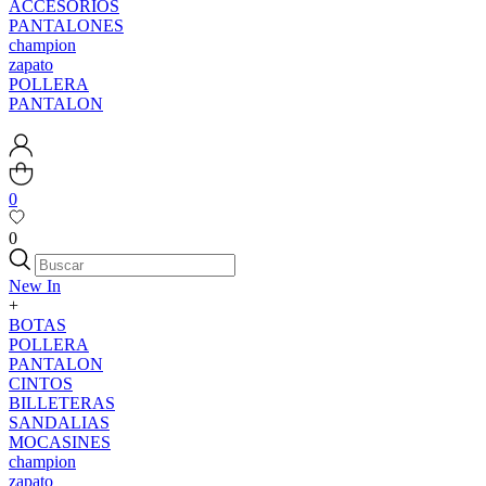
ACCESORIOS
PANTALONES
champion
zapato
POLLERA
PANTALON
0
0
New In
+
BOTAS
POLLERA
PANTALON
CINTOS
BILLETERAS
SANDALIAS
MOCASINES
champion
zapato