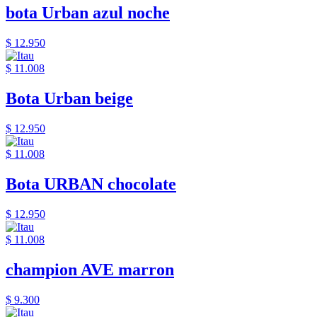
bota Urban azul noche
$ 12.950
$ 11.008
Bota Urban beige
$ 12.950
$ 11.008
Bota URBAN chocolate
$ 12.950
$ 11.008
champion AVE marron
$ 9.300