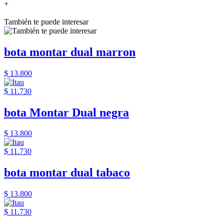
+
También te puede interesar
bota montar dual marron
$ 13.800
$ 11.730
bota Montar Dual negra
$ 13.800
$ 11.730
bota montar dual tabaco
$ 13.800
$ 11.730