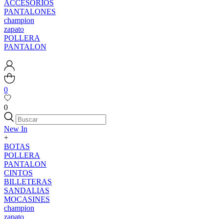
ACCESORIOS
PANTALONES
champion
zapato
POLLERA
PANTALON
0
0
New In
+
BOTAS
POLLERA
PANTALON
CINTOS
BILLETERAS
SANDALIAS
MOCASINES
champion
zapato