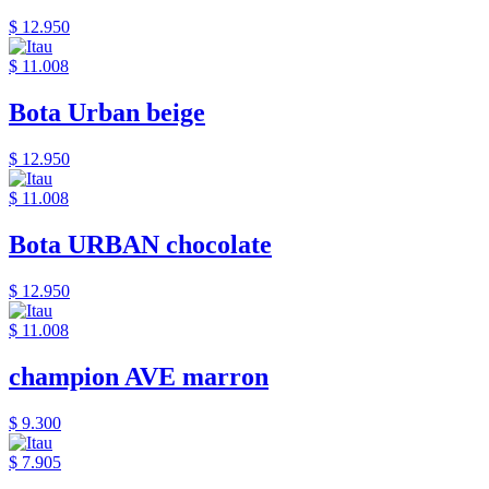
$ 12.950
$ 11.008
Bota Urban beige
$ 12.950
$ 11.008
Bota URBAN chocolate
$ 12.950
$ 11.008
champion AVE marron
$ 9.300
$ 7.905