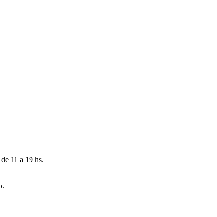
 de 11 a 19 hs.
o.