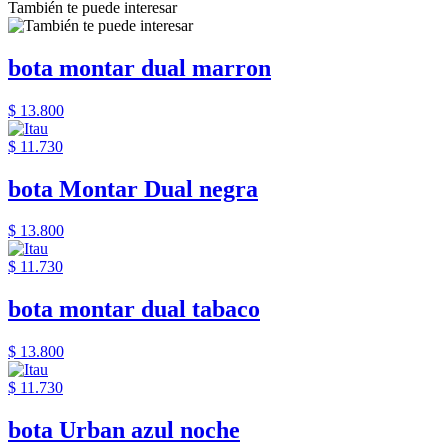
También te puede interesar
bota montar dual marron
$ 13.800
$ 11.730
bota Montar Dual negra
$ 13.800
$ 11.730
bota montar dual tabaco
$ 13.800
$ 11.730
bota Urban azul noche