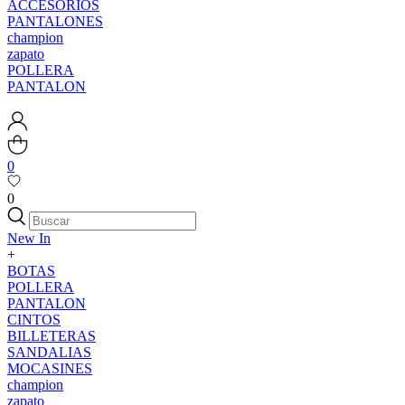
ACCESORIOS
PANTALONES
champion
zapato
POLLERA
PANTALON
0
0
New In
+
BOTAS
POLLERA
PANTALON
CINTOS
BILLETERAS
SANDALIAS
MOCASINES
champion
zapato