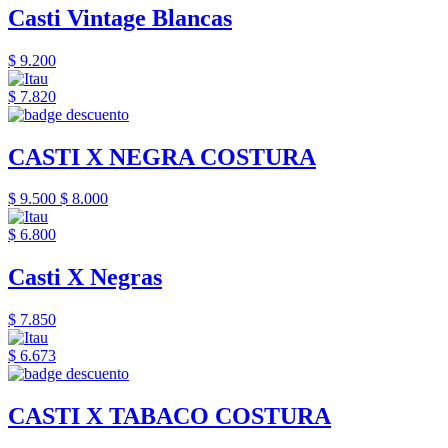
Casti Vintage Blancas
$ 9.200
$ 7.820
CASTI X NEGRA COSTURA
$ 9.500
$ 8.000
$ 6.800
Casti X Negras
$ 7.850
$ 6.673
CASTI X TABACO COSTURA