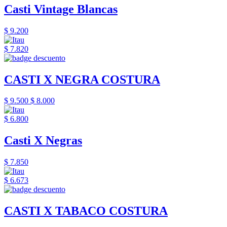
Casti Vintage Blancas
$ 9.200
$ 7.820
CASTI X NEGRA COSTURA
$ 9.500
$ 8.000
$ 6.800
Casti X Negras
$ 7.850
$ 6.673
CASTI X TABACO COSTURA