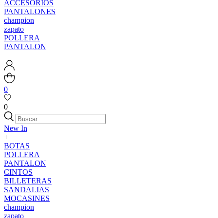
ACCESORIOS
PANTALONES
champion
zapato
POLLERA
PANTALON
0
0
New In
+
BOTAS
POLLERA
PANTALON
CINTOS
BILLETERAS
SANDALIAS
MOCASINES
champion
zapato