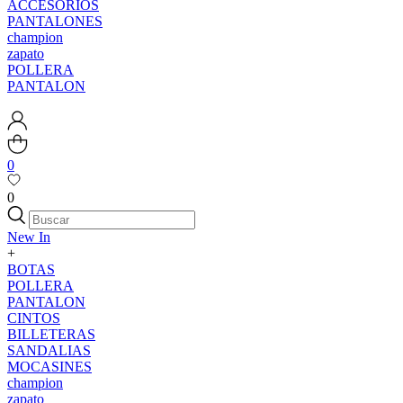
ACCESORIOS
PANTALONES
champion
zapato
POLLERA
PANTALON
0
0
New In
+
BOTAS
POLLERA
PANTALON
CINTOS
BILLETERAS
SANDALIAS
MOCASINES
champion
zapato