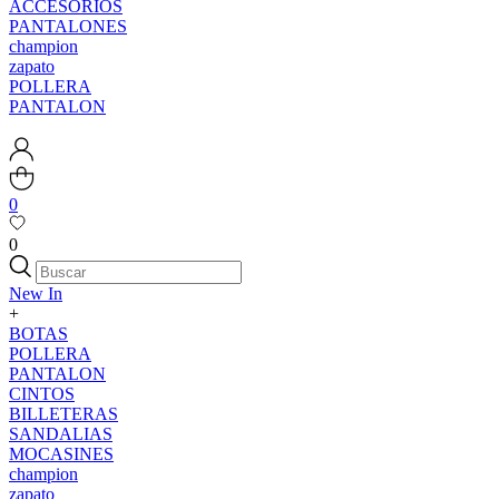
ACCESORIOS
PANTALONES
champion
zapato
POLLERA
PANTALON
0
0
New In
+
BOTAS
POLLERA
PANTALON
CINTOS
BILLETERAS
SANDALIAS
MOCASINES
champion
zapato