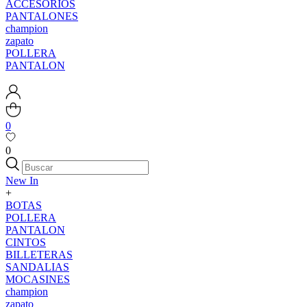
ACCESORIOS
PANTALONES
champion
zapato
POLLERA
PANTALON
0
0
New In
+
BOTAS
POLLERA
PANTALON
CINTOS
BILLETERAS
SANDALIAS
MOCASINES
champion
zapato