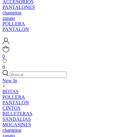
ACCESORIOS
PANTALONES
champion
zapato
POLLERA
PANTALON
0
0
New In
+
BOTAS
POLLERA
PANTALON
CINTOS
BILLETERAS
SANDALIAS
MOCASINES
champion
zapato