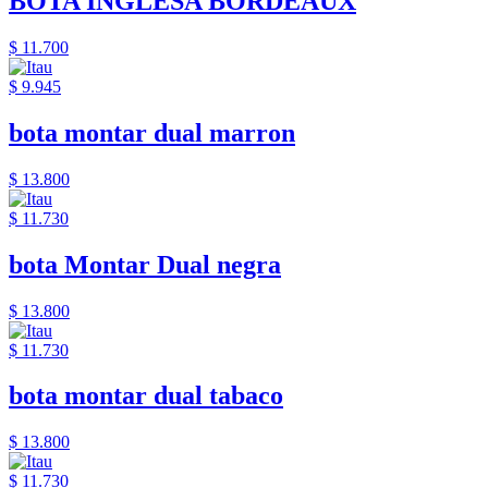
BOTA INGLESA BORDEAUX
$ 11.700
$ 9.945
bota montar dual marron
$ 13.800
$ 11.730
bota Montar Dual negra
$ 13.800
$ 11.730
bota montar dual tabaco
$ 13.800
$ 11.730