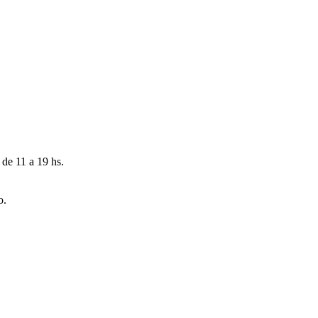
 de 11 a 19 hs.
o.