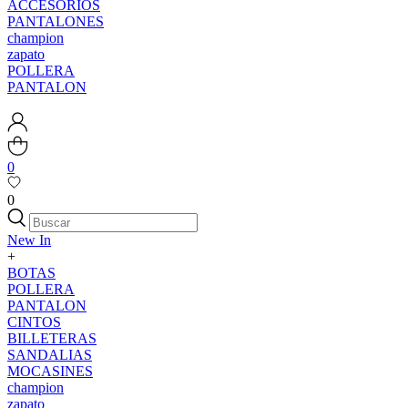
ACCESORIOS
PANTALONES
champion
zapato
POLLERA
PANTALON
0
0
New In
+
BOTAS
POLLERA
PANTALON
CINTOS
BILLETERAS
SANDALIAS
MOCASINES
champion
zapato