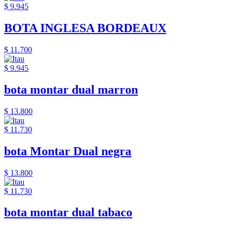
$ 9.945
BOTA INGLESA BORDEAUX
$ 11.700
$ 9.945
bota montar dual marron
$ 13.800
$ 11.730
bota Montar Dual negra
$ 13.800
$ 11.730
bota montar dual tabaco